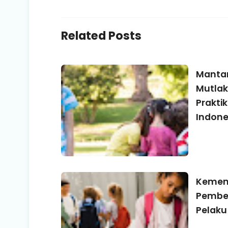
Related Posts
Mantan
Mutla
Praktik
Indone
Kemend
Pember
Pelaku