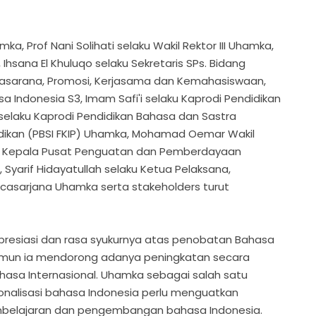
, Prof Nani Solihati selaku Wakil Rektor III Uhamka,
Ihsana El Khuluqo selaku Sekretaris SPs. Bidang
asarana, Promosi, Kerjasama dan Kemahasiswaan,
sa Indonesia S3, Imam Safi'i selaku Kaprodi Pendidikan
 selaku Kaprodi Pendidikan Bahasa dan Sastra
idikan (PBSI FKIP) Uhamka, Mohamad Oemar Wakil
ku Kepala Pusat Penguatan dan Pemberdayaan
, Syarif Hidayatullah selaku Ketua Pelaksana,
casarjana Uhamka serta stakeholders turut
resiasi dan rasa syukurnya atas penobatan Bahasa
Namun ia mendorong adanya peningkatan secara
hasa Internasional. Uhamka sebagai salah satu
onalisasi bahasa Indonesia perlu menguatkan
elajaran dan pengembangan bahasa Indonesia.