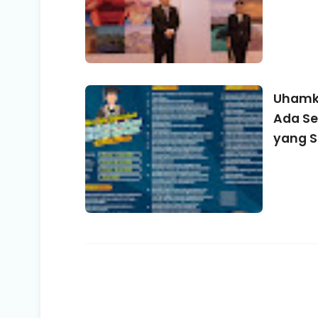
Uhamka
Ada Se
yang S