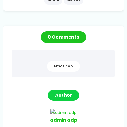
Home
Warta
0 Comments
Emoticon
Author
admin adp