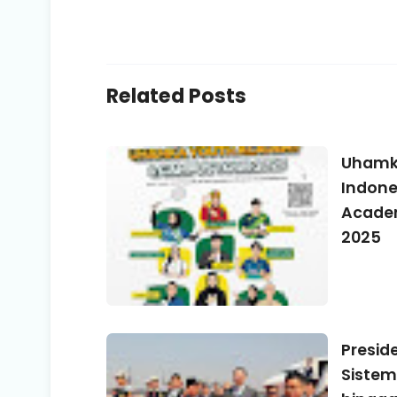
Related Posts
Uhamka
Indone
Acade
2025
Presid
Sistem