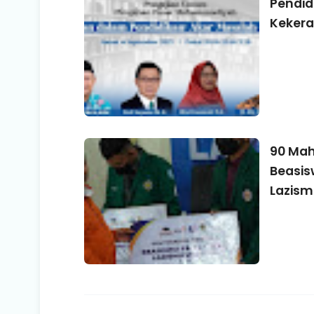
Pendidi
Keker
90 Mah
Beasis
Lazis