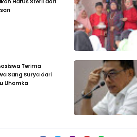
kan Harus Steril dari
asan
asiswa Terima
wa Sang Surya dari
mu Uhamka