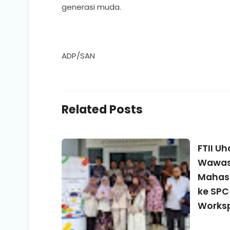
generasi muda.
ADP/SAN
Related Posts
FTII U
Wawasa
Mahasi
ke SPC
Works