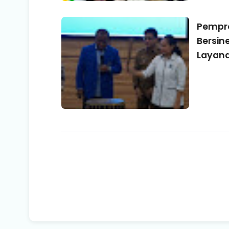
Pempro
Bersin
Layan