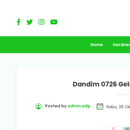
Home
Hardne
Dandim 0726 Gel
Posted by
admin adp
Rabu, 26 O