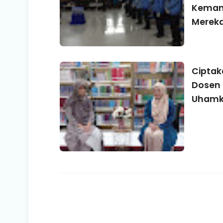
Kemam
Mereka
Ciptak
Dosen 
Uhamka