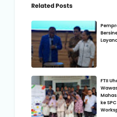
Related Posts
Pempro
Bersin
Layan
FTII U
Wawasa
Mahasi
ke SPC
Works