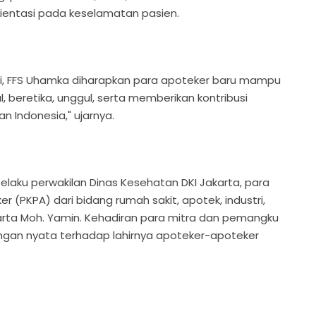
ientasi pada keselamatan pasien.
ni, FFS Uhamka diharapkan para apoteker baru mampu
 beretika, unggul, serta memberikan kontribusi
n Indonesia," ujarnya.
RS selaku perwakilan Dinas Kesehatan DKI Jakarta, para
er (PKPA) dari bidang rumah sakit, apotek, industri,
karta Moh. Yamin. Kehadiran para mitra dan pemangku
ngan nyata terhadap lahirnya apoteker-apoteker