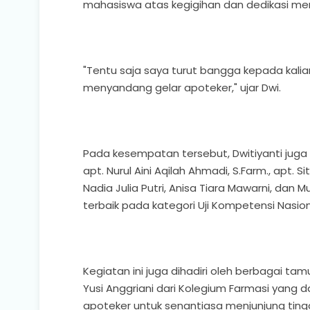
mahasiswa atas kegigihan dan dedikasi mer
"Tentu saja saya turut bangga kepada kalia
menyandang gelar apoteker," ujar Dwi.
Pada kesempatan tersebut, Dwitiyanti jug
apt.
Nurul Aini Aqilah Ahmadi, S.Farm., apt. S
Nadia Julia Putri, Anisa Tiara Mawarni, dan M
terbaik pada kategori Uji Kompetensi Nasio
Kegiatan ini juga dihadiri oleh berbagai ta
Yusi Anggriani dari Kolegium Farmasi yan
apoteker untuk senantiasa menjunjung tingg