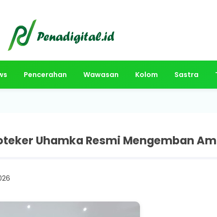
ws
Pencerahan
Wawasan
Kolom
Sastra
 Apoteker Uhamka Resmi Mengemban A
026