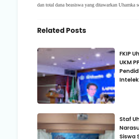
dan total dana beasiswa yang ditawarkan Uhamka se
Related Posts
FKIP U
UKM PP
Pendid
Intelek
Staf U
Narasu
Siswa 