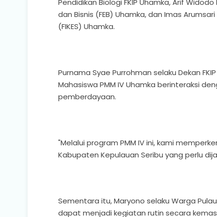
Pendidikan Biologi FKIP Uhamka, Arif Widod
dan Bisnis (FEB) Uhamka, dan Imas Arumsari 
(FIKES) Uhamka.
Purnama Syae Purrohman selaku Dekan FKIP 
Mahasiswa PMM IV Uhamka berinteraksi de
pemberdayaan.
"Melalui program PMM IV ini, kami memperke
Kabupaten Kepulauan Seribu yang perlu dij
Sementara itu, Maryono selaku Warga Pulau P
dapat menjadi kegiatan rutin secara kema