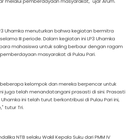
tar melalui pemberdayaan masyarakat," ujar Arum.
 LP3 Uhamka menuturkan bahwa kegiatan bermitra
n selama III periode. Dalam kegiatan ini LP3 Uhamka
para mahasiswa untuk saling berbaur dengan ragam
 pemberdayaan masyarakat di Pulau Pari.
di beberapa kelompok dan mereka berpencar untuk
uga telah menandatangani prasasti di sini. Prasasti
mka ini telah turut berkontribusi di Pulau Pari ini,
tutur Tri.
ndalika NTB selaku Wakil Kepala Suku dari PMM IV