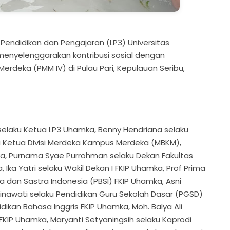
didikan dan Pengajaran (LP3) Universitas
menyelenggarakan kontribusi sosial dengan
deka (PMM IV) di Pulau Pari, Kepulauan Seribu,
ko selaku Ketua LP3 Uhamka, Benny Hendriana selaku
u Ketua Divisi Merdeka Kampus Merdeka (MBKM),
mka, Purnama Syae Purrohman selaku Dekan Fakultas
Ika Yatri selaku Wakil Dekan I FKIP Uhamka, Prof Prima
a dan Sastra Indonesia (PBSI) FKIP Uhamka, Asni
Ninawati selaku Pendidikan Guru Sekolah Dasar (PGSD)
idikan Bahasa Inggris FKIP Uhamka, Moh. Balya Ali
FKIP Uhamka, Maryanti Setyaningsih selaku Kaprodi