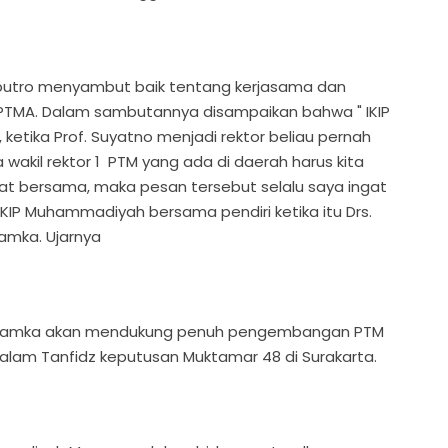
oputro menyambut baik tentang kerjasama dan
PTMA. Dalam sambutannya disampaikan bahwa " IKIP
etika Prof. Suyatno menjadi rektor beliau pernah
akil rektor 1 PTM yang ada di daerah harus kita
t bersama, maka pesan tersebut selalu saya ingat
e IKIP Muhammadiyah bersama pendiri ketika itu Drs.
hamka. Ujarnya
 Uhamka akan mendukung penuh pengembangan PTM
lam Tanfidz keputusan Muktamar 48 di Surakarta.