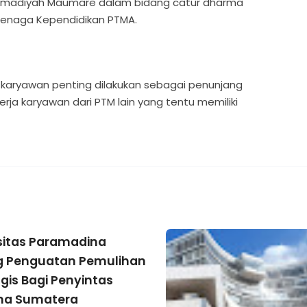
madiyah Maumare dalam bidang catur dharma
 Tenaga Kependidikan PTMA.
 karyawan penting dilakukan sebagai penunjang
rja karyawan dari PTM lain yang tentu memiliki
sitas Paramadina
g Penguatan Pemulihan
ogis Bagi Penyintas
na Sumatera