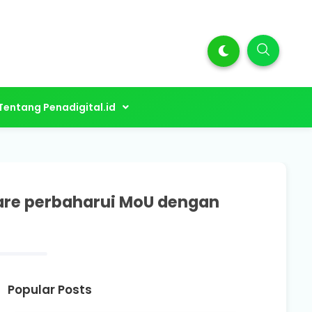
Tentang Penadigital.id
are perbaharui MoU dengan
Popular Posts