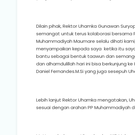
Dilain pihak, Rektor Uhamka Gunawan Sury
semangat untuk terus kolaborasi bersama 
Muhammadiyah Maumare selalu dihati kami, k
menyampaikan kepada saya ketika itu saya w
bantu sebagai bentuk taawun dan semanga
dan alhamdulillah hari ini bisa berkunjung k
Daniel Fernandes.M.Si yang juga sesepuh U
Lebih lanjut Rektor Uhamka mengatakan,
sesuai dengan arahan PP Muhammadiyah da