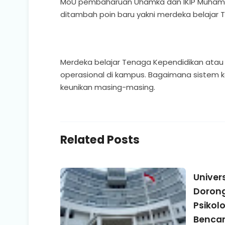
MoU pembaharuan Uhamka dan IKIP Muham
ditambah poin baru yakni merdeka belajar
Merdeka belajar Tenaga Kependidikan atau
operasional di kampus. Bagaimana sistem ke
keunikan masing-masing.
Related Posts
Univer
Doron
Psikol
Benca